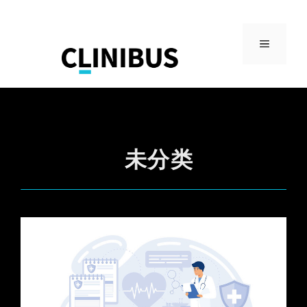
Skip
to
MENU
content
未分类