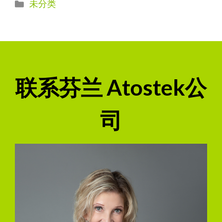
Categories
未分类
联系芬兰 Atostek公
司