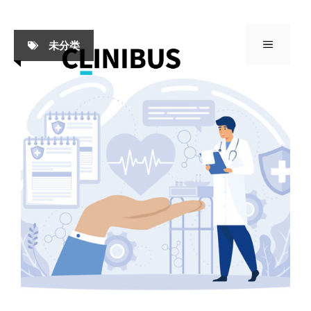
Skip
to
MENU
未分类
content